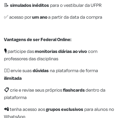
simulados inéditos
📝
para o vestibular da UFPR
um ano
✅ acesso por
a partir da data da compra
Vantagens de ser Federal Online:
🎙️
monitorias diárias
ao vivo
participe das
com
professores das disciplinas
🙋‍♂️
dúvidas
envie suas
na plataforma de forma
ilimitada
📋
flashcards
crie e revise seus próprios
dentro da
plataforma
📲
grupos exclusivos
tenha acesso aos
para alunos no
WhatsApp