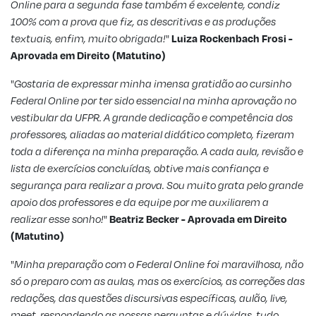
Online para a segunda fase também é excelente, condiz
100% com a prova que fiz, as descritivas e as produções
textuais, enfim, muito obrigada!
"
Luiza Rockenbach Frosi -
Aprovada em Direito (Matutino)
"
Gostaria de expressar minha imensa gratidão ao cursinho
Federal Online por ter sido essencial na minha aprovação no
vestibular da UFPR. A grande dedicação e competência dos
professores, aliadas ao material didático completo, fizeram
toda a diferença na minha preparação. A cada aula, revisão e
lista de exercícios concluídas, obtive mais confiança e
segurança para realizar a prova. Sou muito grata pelo grande
apoio dos professores e da equipe por me auxiliarem a
realizar esse sonho!
"
Beatriz Becker - Aprovada em Direito
(Matutino)
"
Minha preparação com o Federal Online foi maravilhosa, não
só o preparo com as aulas, mas os exercícios, as correções das
redações, das questões discursivas específicas, aulão, live,
meet, respondendo as nossas perguntas e dúvidas, tudo