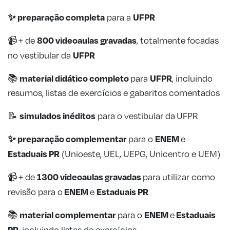
✨ preparação completa
UFPR
para a
800 videoaulas gravadas
📹 + de
, totalmente focadas
UFPR
no vestibular da
material didático completo
UFPR
📚
para
, incluindo
resumos, listas de exercícios e gabaritos comentados
simulados inéditos
📝
para o vestibular da
UFPR
✨ preparação complementar
ENEM
para o
e
Estaduais PR
(Unioeste, UEL, UEPG, Unicentro e UEM)
1300 videoaulas gravadas
📹 + de
para utilizar como
ENEM
Estaduais PR
revisão para o
e
material complementar
ENEM
Estaduais
📚
para o
e
PR
, incluindo listas de exercícios