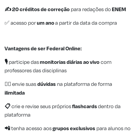
✍️ 20 créditos de
correção
ENEM
para redações do
um ano
✅ acesso por
a partir da data da compra
Vantagens de ser Federal Online:
🎙️
monitorias diárias
ao vivo
participe das
com
professores das disciplinas
🙋‍♂️
dúvidas
envie suas
na plataforma de forma
ilimitada
📋
flashcards
crie e revise seus próprios
dentro da
plataforma
📲
grupos exclusivos
tenha acesso aos
para alunos no